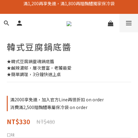
成為官方LINE好友 ( @taolee ) 立即領＄５０
成為官方LINE好友 ( @taolee ) 立即領＄５０
韓式豆腐鍋底醬
★韓式豆腐鍋靈魂鍋底醬
★鹹辣濃郁，層次豐富，老饕最愛
★簡單調理，3分鐘快速上桌
滿2000享免運，加入官方Line再領折扣 on order
消費滿2,500贈醄醴專屬保冷袋 on order
NT$330
NT$480
口味