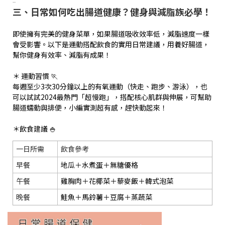
...
三、日常如何吃出腸道健康？健身與減脂族必學！
即使擁有完美的健身菜單，如果腸道吸收效率低，減脂速度一樣
會受影響。以下是運動搭配飲食的實用日常建議，用養好腸道，
幫你健身有效率、減脂有成果！
＊ 運動習慣 🏃
每週至少3次30分鐘以上的有氧運動（快走、跑步、游泳），也
可以試試2024最熱門「超慢跑」，搭配核心肌群與伸展，可幫助
腸道蠕動與排便，小編實測超有感，趕快動起來！
＊飲食建議 🍚
一日所需
飲食參考
早餐
地瓜＋水煮蛋＋無糖優格
午餐
雞胸肉＋花椰菜＋藜麥飯＋韓式泡菜
晚餐
鮭魚＋馬鈴薯＋豆腐＋蒸蔬菜