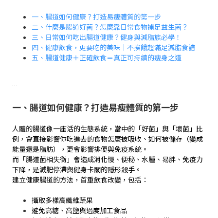
一、腸道如何健康？打造易瘦體質的第一步
二、什麼是腸道好菌？怎麼靠日常食物補足益生菌？
三、日常如何吃出腸道健康？健身與減脂族必學！
四、健康飲食，更要吃的美味｜不挨餓超滿足減脂食譜
五、腸道健康＋正確飲食＝真正可持續的瘦身之道
...
一、腸道如何健康？打造易瘦體質的第一步
人體的腸道像一座活的生態系統，當中的「好菌」與「壞菌」比
例，會直接影響你吃進去的食物怎麼被吸收、如何被儲存（變成
能量還是脂肪），更會影響排便與免疫系統。
而「腸道菌相失衡」會造成消化慢、便秘、水腫、易胖、免疫力
下降，是減肥停滯與健身卡關的隱形殺手。
建立健康腸道的方法，首重飲食改變，包括：
攝取多樣高纖維蔬果
避免高糖、高鹽與過度加工食品