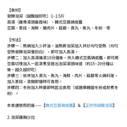
【食材】
發酵泡菜（越酸越好吃）1~1.5斤
高湯（雞骨湯頭最提味）、韓式豆腐鍋底醬
豆腐、蔥段、海鮮、豬肉片、菇類、貢丸、魚丸、冬粉…等
【作法】
步驟一：熱鍋加入少許油，油熱將泡菜加入拌炒均勻受熱（均勻
受熱發酵泡菜會回白），即可加入高湯。
步驟二：加入高湯燒滾10分鐘後，拌入韓式豆腐鍋底醬，即可將
豆腐切塊加入一起滾煮至提出泡菜湯頭味道（約15~20分鐘以
後，越久越好吃）
步驟三：依序加入貢丸、魚丸、海鮮、肉片、菇類等火鍋料理，
加入蔥段，滾開即隨時可食用。
步驟四：冬粉加入時要即時起出食用（或選擇韓國冬粉或耐煮冬
粉）。
本食譜使用的是——【
韓式豆腐鍋底醬
】＆【
正宗特級酸泡菜
】
2. 泡菜雞胸沙拉