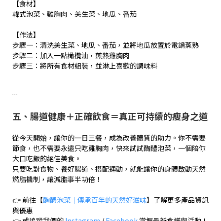
【食材】
韓式泡菜、雞胸肉、美生菜、地瓜、番茄
【作法】
步驟一：清洗美生菜、地瓜、番茄，並將地瓜放置於電鍋蒸熟
步驟二：加入一點橄欖油，煎熟雞胸肉
步驟三：將所有食材組裝，並淋上喜歡的調味料
...
五、腸道健康＋正確飲食＝真正可持續的瘦身之道
從今天開始，讓你的一日三餐，成為改善體質的助力。你不需要
節食，也不需要永遠只吃雞胸肉，快來試試醄醴泡菜，一個陪你
大口吃飯的絕佳美食。
只要吃對食物、養好腸道、搭配運動，就能讓你的身體啟動天然
燃脂機制，讓減脂事半功倍！
👉 前往【
醄醴泡菜｜傳承百年的天然好滋味
】了解更多產品資訊
與優惠
👉 或追蹤我們的
Instagram
/
Facebook
掌握最新食譜與活動！