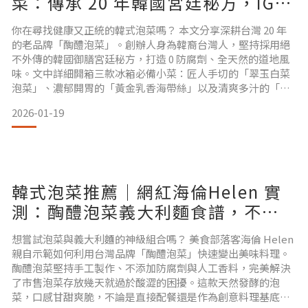
菜：傳承 20 年韓國宮廷秘方，IG網
紅也推薦的0防腐劑、天然、正宗的
你在尋找健康又正統的韓式泡菜嗎？ 本文分享深耕台灣 20 年
好吃泡菜。
的老品牌「醄醴泡菜」。創辦人身為韓裔台灣人，堅持採用絕
不外傳的韓國御膳宮廷秘方，打造 0 防腐劑、全天然的道地風
味。文中詳細開箱三款冰箱必備小菜：匠人手切的「翠玉白菜
泡菜」、濃郁開胃的「黃金乳香海帶絲」以及清爽多汁的「柚
香爆水蘿蔔」。更附上內行人才知道的「泡菜熟成賞味指
2026-01-19
南」，教您如何根據天數掌握最完美的發酵口感。今天要來分
享一間在台20年的老品牌創辦人是位韓裔台灣人這款泡菜是創
辦人媽媽使用韓國御膳料理的獨門醃製配方與一般家常韓式泡
菜有些
韓式泡菜推薦｜網紅海倫Helen 實
測：醄醴泡菜義大利麵食譜，不加
醋、不酸澀的天然發酵好滋味。
想嘗試泡菜與義大利麵的神級組合嗎？ 美食部落客海倫 Helen
親自示範如何利用台灣品牌「醄醴泡菜」快速變出美味料理。
醄醴泡菜堅持手工製作、不添加防腐劑與人工香料，完美解決
了市售泡菜存放幾天就過於酸澀的困擾。這款天然發酵的泡
菜，口感甘甜爽脆，不論是直接配餐還是作為創意料理基底，