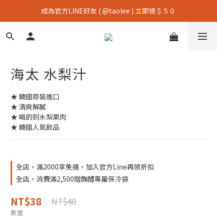
成為官方LINE好友 ( @taolee ) 立即領＄５０
海太 水梨汁
★ 韓國原裝進口
★ 清爽解膩 
★ 喝的到水梨果肉
★ 韓國人氣飲品
全店，滿2000享免運，加入官方Line再領折扣
全店，消費滿2,500贈醄醴專屬保冷袋
NT$38
NT$40
數量