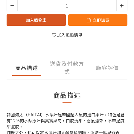
加入購物車
立即購買
加入追蹤清單
送貨及付款方
商品描述
顧客評價
式
商品描述
韓國海太（HAITAI）水梨汁是韓國超人氣的進口果汁，特色是含
有12%的水梨原汁與真實果肉，口感清甜、香氣濃郁，不帶過度
甜膩感。
純飲之外，也可以將水梨汁加入鹹醬料調味，添增一點果香香