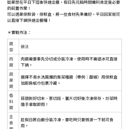
如果想在平日下班後快速出餐，假日先花點時間備料肯定是必要
的前置作業！
可以透果保鮮袋、保鮮盒，將一些食材先準備好，平日回家就可
以直接下鍋快速出餐囉！
＊實戰作法：
類
做法
型
肉
肉類需要事先分切或分裝冷凍，使用時不需退冰可直接
類
下鍋。
蔬
選擇不易水洗腐爛的青菜種類（舉例：甜椒）用保鮮盒
果
加廚房紙巾包裹冷藏。
類
香
蒜頭剝好切末、蔥切段、薑片切好後冷凍保存，炒菜時
料
隨手拿取即用！
類
主
趁假日將白飯分裝冷凍，要吃時只要微波一下就可食
食
用。
類