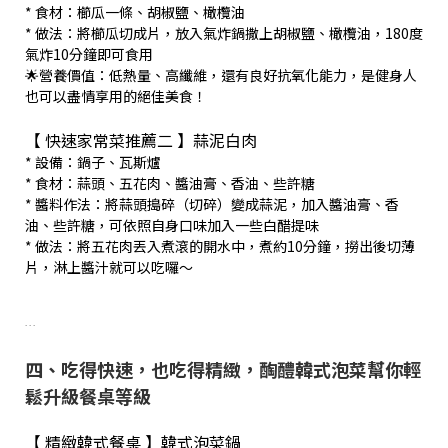
* 食材：櫛瓜一條、胡椒鹽、橄欖油
* 做法：將櫛瓜切成片，放入氣炸鍋撒上胡椒鹽、橄欖油，180度
氣炸10分鐘即可食用
🌟營養價值：低熱量、高纖維，還有良好抗氧化能力，是健身人
也可以盡情享用的絕佳美食！
【 快速家常菜推薦二 】蒜泥白肉
* 設備：鍋子、瓦斯爐
* 食材：蒜頭、五花肉、醬油膏、香油、些許糖
* 醬料作法：將蒜頭搗碎（切碎）變成蒜泥，加入醬油膏、香
油、些許糖，可依照自身口味加入一些白醋提味
* 做法：將五花肉丟入煮滾的開水中，煮約10分鐘，撈出後切薄
片，淋上醬汁就可以吃囉～
...
四、吃得快速，也吃得精緻，醄醴韓式泡菜幫你輕
鬆升級餐桌等級
【 精緻韓式餐桌 】韓式泡菜鍋