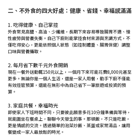
二、不外食的四大好處：健康、省錢、幸福感滿滿
1. 吃得健康、自己掌控
外食常見高鹽、高油、少纖維，長期下來容易導致腸胃不適、慢
性疲勞與營養失衡。自己下廚則能掌控食材來源與烹調方式，不
僅吃得安心，更能依照個人狀態（如控制體重、腸胃保健）調整
口味與營養攝取。
2. 每月省下數千元外食開銷
現在一餐外送動輒150元以上，一個月下來可能花費8,000元甚至
更多。無論你是一個人生活，還是一家人用餐，動手下廚不僅能
有效控管預算，還能在無形中為自己省下一筆旅遊或投資的預
算。
3. 家庭共餐，幸福時光
即使家人下班時間不同，只要彼此願意多花10分鐘準備與等待，
就能圍坐在餐桌上，聊聊今天發生的事。那頓飯，不只是吃飯，
更是情感的交流。透過簡單的泡菜炒飯、蒸蛋或家常湯品，讓用
餐變成一家人最放鬆的時光。