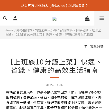
成為官方LINE好友 ( @taolee ) 立即領＄５０
Home
/
部落格列表
/
醄醴泡菜大小事：品牌故事、保存秘訣、吃法全
收錄
/
【上班族10分鐘上菜】快速、省錢、健康的高效生活指南
文章分類
【上班族10分鐘上菜】快速、
省錢、健康的高效生活指南
2025-07-07
在快節奏的生活裡，你是不是也常常因為「忙」而犧牲了好好吃
飯的權利？每天加班、通勤、開不完的會，讓料理變成壓力，外
食成了唯一選擇。但其實，好好吃飯不該被上班妥協，透過幾個
簡單的小秘訣與實用工具，即使只有短短10分鐘，你也能端出一