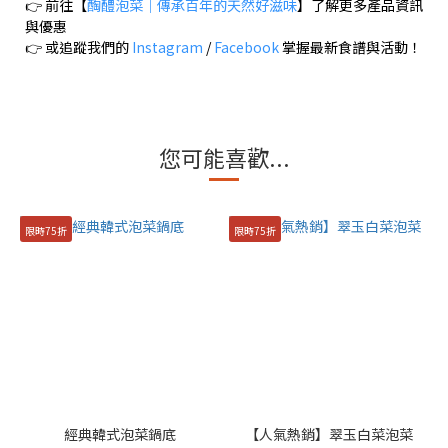
👉 前往【
醄醴泡菜｜傳承百年的天然好滋味
】了解更多產品資訊
與優惠
👉 或追蹤我們的
Instagram
/
Facebook
掌握最新食譜與活動！
您可能喜歡...
限時75折
限時75折
經典韓式泡菜鍋底
【人氣熱銷】翠玉白菜泡菜