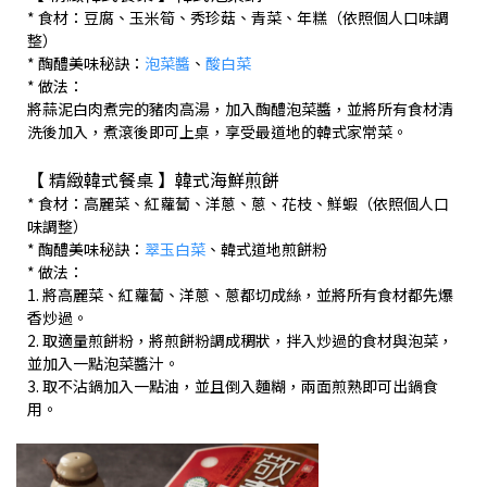
* 食材：豆腐、玉米筍、秀珍菇、青菜、年糕（依照個人口味調
整）
* 醄醴美味秘訣：
泡菜醬
、
酸白菜
* 做法：
將蒜泥白肉煮完的豬肉高湯，加入醄醴泡菜醬，並將所有食材清
洗後加入，煮滾後即可上桌，享受最道地的韓式家常菜。
【 精緻韓式餐桌 】韓式海鮮煎餅
* 食材：高麗菜、紅蘿蔔、洋蔥、蔥、花枝、鮮蝦（依照個人口
味調整）
* 醄醴美味秘訣：
翠玉白菜
、韓式道地煎餅粉
* 做法：
1. 將高麗菜、紅蘿蔔、洋蔥、蔥都切成絲，並將所有食材都先爆
香炒過。
2. 取適量煎餅粉，將煎餅粉調成稠狀，拌入炒過的食材與泡菜，
並加入一點泡菜醬汁。
3. 取不沾鍋加入一點油，並且倒入麵糊，兩面煎熟即可出鍋食
用。