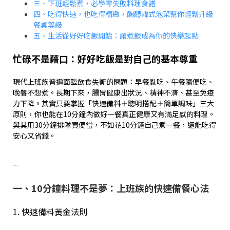
三、下班輕鬆煮，必學零失敗料理食譜
四、吃得快速，也吃得精緻，醄醴韓式泡菜幫你輕鬆升級
餐桌等級
五、生活從好好吃飯開始：讓煮飯成為你的快樂起點
忙碌不是藉口：好好吃飯是對自己的基本尊重
現代上班族普遍面臨飲食失衡的問題：早餐亂吃、午餐隨便吃、
晚餐不想煮。長期下來，腸胃健康出狀況、精神不濟、甚至免疫
力下降。其實只要掌握「快速備料＋聰明搭配＋簡單調味」三大
原則，你也能在10分鐘內做好一餐真正健康又有滿足感的料理。
與其用30分鐘排隊買便當，不如花10分鐘自己煮一餐，還能吃得
安心又省錢。
...
一、10分鐘料理不是夢：上班族的快速備餐心法
1. 快速備料黃金法則