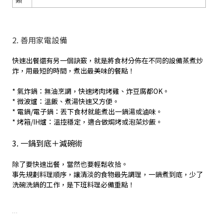
2. 善用家電設備
快速出餐還有另一個訣竅，就是將食材分佈在不同的設備蒸煮炒
炸，用最短的時間，煮出最美味的餐點！
* 氣炸鍋：無油烹調，快速烤肉烤雞、炸豆腐都OK。
* 微波爐：溫飯、煮湯快速又方便。
* 電鍋/電子鍋：丟下食材就能煮出一鍋湯或滷味。
* 烤箱/IH爐：溫控穩定，適合做焗烤或泡菜炒飯。
3. 一鍋到底＋減碗術
除了要快速出餐，當然也要輕鬆收拾。
事先規劃料理順序，讓清淡的食物最先調理，一鍋煮到底，少了
洗碗洗鍋的工作，是下班料理必備重點！
...