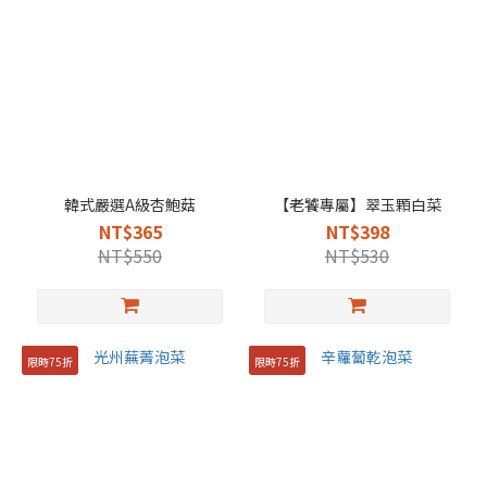
韓式嚴選A級杏鮑菇
【老饕專屬】翠玉顆白菜
NT$365
NT$398
NT$550
NT$530
限時75折
限時75折