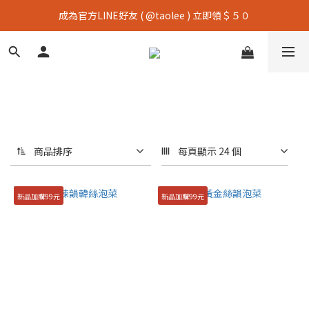
成為官方LINE好友 ( @taolee ) 立即領＄５０
商品排序
每頁顯示 24 個
新品加購99元
新品加購99元