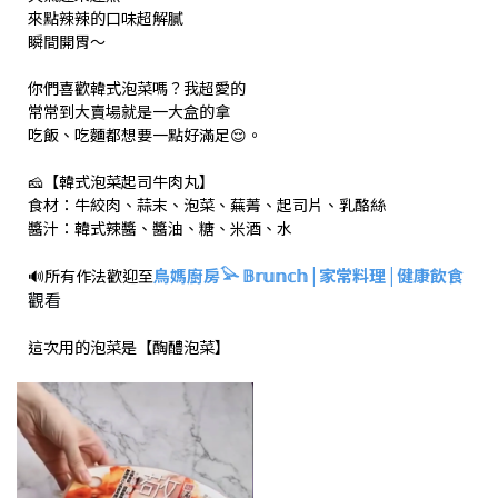
來點辣辣的口味超解膩
瞬間開胃～
你們喜歡韓式泡菜嗎？我超愛的
常常到大賣場就是一大盒的拿
吃飯、吃麵都想要一點好滿足😌。
🧀【韓式泡菜起司牛肉丸】
食材：牛絞肉、蒜末、泡菜、蕪菁、起司片、乳酪絲
醬汁：韓式辣醬、醬油、糖、米酒、水
鳥媽廚房𓅪 𝔹𝕣𝕦𝕟𝕔𝕙 | 家常料理 | 健康飲食
🔊所有作法歡迎至
觀看
這次用的泡菜是【醄醴泡菜】