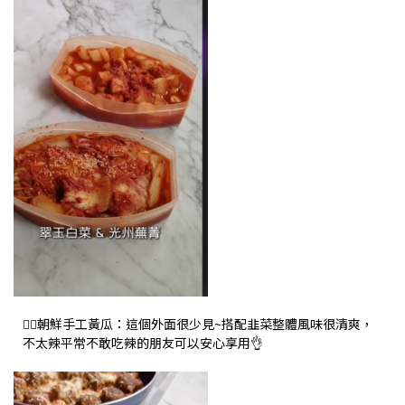
👉🏻朝鮮手工黃瓜：這個外面很少見~搭配韭菜整體風味很清爽，
不太辣平常不敢吃辣的朋友可以安心享用👌