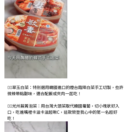
👉🏻翠玉白菜：特別選用韓國進口的煙台霜降白菜手工切製，些許
微辣帶點甜味，適合配飯或夾肉一起吃！
👉🏻光州蕪菁泡菜：用台灣大頭菜取代韓國蘿蔔，切小塊狀好入
口，吃進嘴裡卡滋卡滋超啾C，這款榮登我心中的第一名超好
吃！