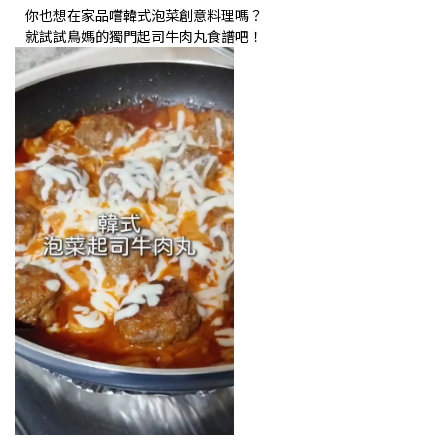
你也想在家品嚐韓式泡菜創意料理嗎？
就試試鳥媽的獨門起司牛肉丸食譜吧！