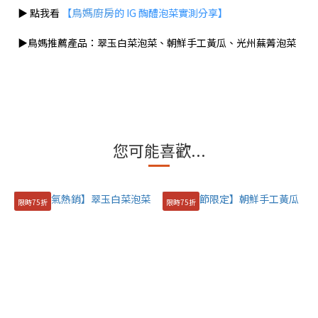
鳥媽廚房
▶ 點我看
【
的 IG 醄醴泡菜實測分享】
▶鳥媽推薦產品：翠玉白菜泡菜、朝鮮手工黃瓜、光州蕪菁泡菜
您可能喜歡...
限時75折
限時75折