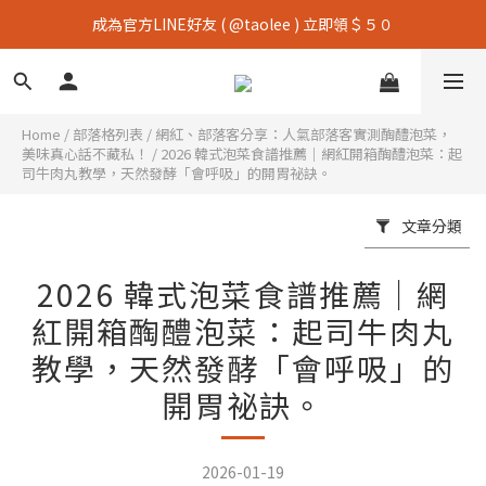
成為官方LINE好友 ( @taolee ) 立即領＄５０
Home
/
部落格列表
/
網紅、部落客分享：人氣部落客實測醄醴泡菜，
美味真心話不藏私！
/
2026 韓式泡菜食譜推薦｜網紅開箱醄醴泡菜：起
司牛肉丸教學，天然發酵「會呼吸」的開胃祕訣。
文章分類
2026 韓式泡菜食譜推薦｜網
紅開箱醄醴泡菜：起司牛肉丸
教學，天然發酵「會呼吸」的
開胃祕訣。
2026-01-19