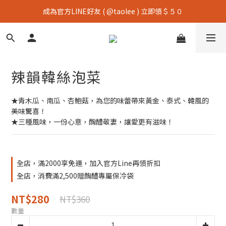
成為官方LINE好友 ( @taolee ) 立即領＄５０
辣韻韓絲泡菜
★青木瓜、南瓜、杏鮑菇，為您的味蕾帶來黃金、泰式、韓風的
美味驚喜！
★三種風味，一份心意，醄醴敬妻，讓愛更有滋味！
全店，滿2000享免運，加入官方Line再領折扣
全店，消費滿2,500贈醄醴專屬保冷袋
NT$280
NT$360
數量