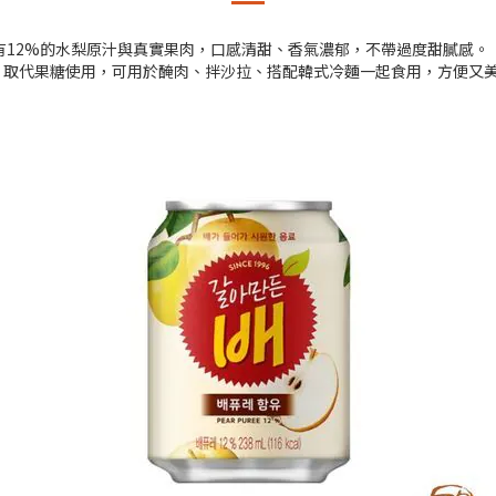
含有12%的水梨原汁與真實果肉，口感清甜、香氣濃郁，不帶過度甜膩感。
，取代果糖使用，可用於醃肉、拌沙拉、搭配韓式冷麵一起食用，方便又