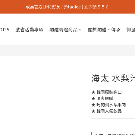
成為官方LINE好友 ( @taolee ) 立即領＄５０
P 5
激省活動專區
醄醴精選商品
關於醄醴・傳承
御
海太 水梨
★ 韓國原裝進口
★ 清爽解膩 
★ 喝的到水梨果肉
★ 韓國人氣飲品