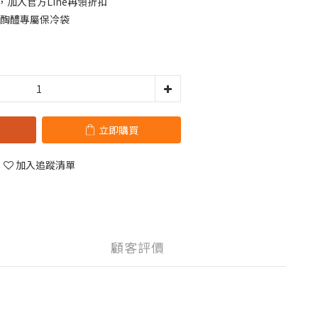
，加入官方Line再領折扣
0贈醄醴專屬保冷袋
立即購買
加入追蹤清單
顧客評價