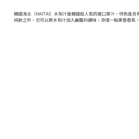
韓國海太（HAITAI）水梨汁是韓國超人氣的進口果汁，特色是
純飲之外，也可以將水梨汁加入鹹醬料調味，添增一點果香香氣