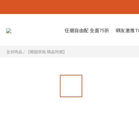
任選自由配 全面75折
網友激推TO
全部商品
/
【韓國原裝 精品特選】