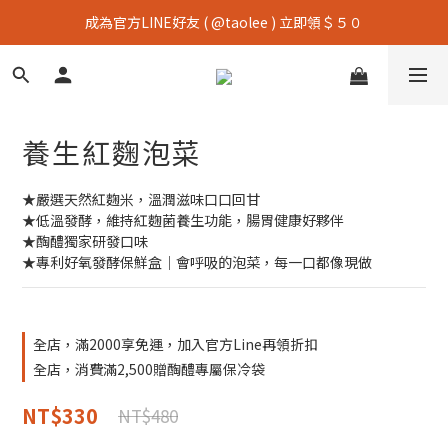
成為官方LINE好友 ( @taolee ) 立即領＄５０
養生紅麴泡菜
★嚴選天然紅麴米，溫潤滋味口口回甘
★低溫發酵，維持紅麴菌養生功能，腸胃健康好夥伴
★醄醴獨家研發口味
★專利好氧發酵保鮮盒｜會呼吸的泡菜，每一口都像現做
全店，滿2000享免運，加入官方Line再領折扣
全店，消費滿2,500贈醄醴專屬保冷袋
NT$330
NT$480