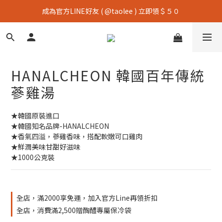
成為官方LINE好友 ( @taolee ) 立即領＄５０
HANALCHEON 韓國百年傳統
蔘雞湯
★韓國原裝進口
★韓國知名品牌-HANALCHEON
★香氣四溢，蔘雞香味，搭配軟嫩可口雞肉
★鮮潤美味甘甜好滋味
★1000公克裝
全店，滿2000享免運，加入官方Line再領折扣
全店，消費滿2,500贈醄醴專屬保冷袋