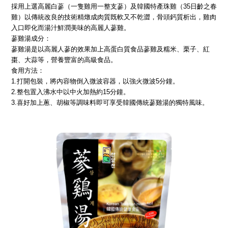
採用上選高麗白蔘（一隻雞用一整支蔘）及韓國特產珠雞（35日齡之春
雞）以傳統改良的技術精燉成肉質既軟又不乾澀，骨頭鈣質析出，雞肉
入口即化而湯汁鮮潤美味的高麗人蔘雞。
蔘雞湯成分：
蔘雞湯是以高麗人蔘的效果加上高蛋白質食品蔘雞及糯米、栗子、紅
棗、大蒜等，營養豐富的高級食品。
食用方法：
1.打開包裝，將內容物倒入微波容器，以強火微波5分鐘。
2.整包置入沸水中以中火加熱約15分鐘。
3.喜好加上蔥、胡椒等調味料即可享受韓國傳統蔘雞湯的獨特風味。