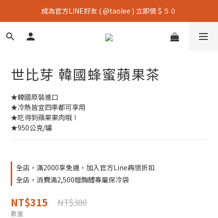
成為官方LINE好友 ( @taolee ) 立即領＄５０
世比芽 韓國蜂蜜蘋果茶
★韓國原裝進口
★冷熱皆宜四季都可享用
★吃得到蘋果果肉哦！
★950公克/罐
全店，滿2000享免運，加入官方Line再領折扣
全店，消費滿2,500贈醄醴專屬保冷袋
NT$315
NT$380
數量