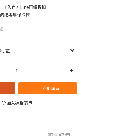
，加入官方Line再領折扣
0贈醄醴專屬保冷袋
80
立即購買
加入追蹤清單
顧客評價