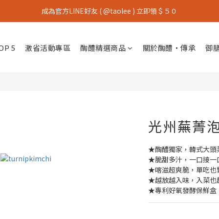
成為官方LINE好友 ( @taolee ) 立即領＄５０
P 5
激省活動專區
醄醴精選商品
關於醄醴・傳承
御
光州蕪菁
★醄醴獨家，韓式大頭
★脆甜多汁，一口接一
★喀滋超爽脆，單吃也
★越放越入味，入菜也
★專利好氧發酵保鮮盒