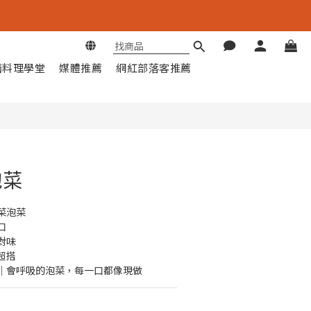
立即購買
膳料理學堂
媒體推薦
網紅部落客推薦
泡菜
菜泡菜
口
對味
超搭
｜會呼吸的泡菜，每一口都像現做