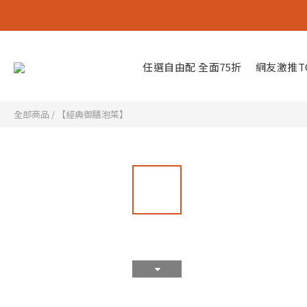
任選自由配 全面75折
網友激推TO
全部商品
/
【經典御膳泡菜】